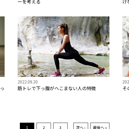
ーを考える
け
2022.09.20
202
っ
筋トレで下っ腹がへこまない人の特徴
そ
2
3
次へ ›
最後へ »
1